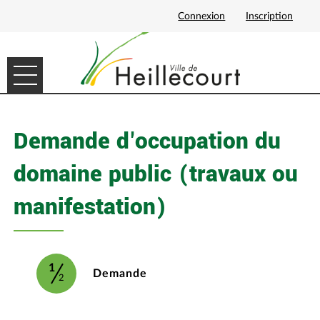
Connexion
Inscription
Ouvrir le menu
ACCUEIL
Demande d'occupation du
MES DEMANDES
domaine public (travaux ou
MON PROFIL
manifestation)
1
(étape courante)
Demande
2